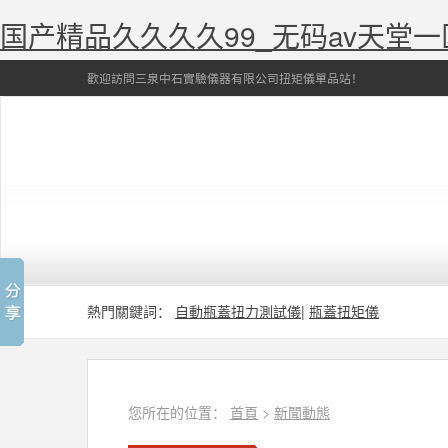
国产精品久久久久99_无码av天堂
歡迎訪問三泉中石實驗儀器有限公司扭矩儀單品站！
熱門關鍵詞：
自動瓶蓋扭力測試儀
|
瓶蓋扭矩儀
您所在的位置：
首頁
>
新聞動態