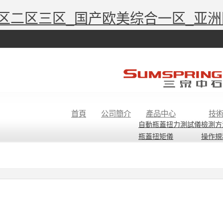
一区二区三区_国产欧美综合一区_亚洲
熱線電話：15665715386
首頁
公司簡介
產品中心
技
自動瓶蓋扭力測試儀
檢測方
瓶蓋扭矩儀
操作規