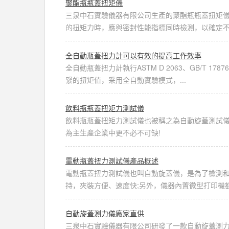
聚酯瓶瓶蓋扭矩儀
三泉中石實驗儀器有限公司生產的聚酯瓶瓶蓋扭矩儀
的扭矩力時，應與密封性能指標同時檢測，以確定不同
全自動瓶蓋扭力計可以有效的提高工作效率
全自動瓶蓋扭力計執行ASTM D 2063、GB/T 17
緊的扭矩值，采用全自動實驗模式，...
飲料瓶瓶蓋扭矩力測試儀
飲料瓶瓶蓋扭矩力測試儀也被稱之為自動旋蓋測試
為主生產企業中更不必不可缺!
電動瓶蓋扭力測試儀產品概述
電動瓶蓋扭力測試儀也叫自動旋蓋儀，是為了檢測
持，夾裝方便、速度快;另外，儀器內置微型打印機額
自動旋蓋測力儀廠家直供
三泉中石實驗儀器有限公司研發了一款自動旋蓋測力