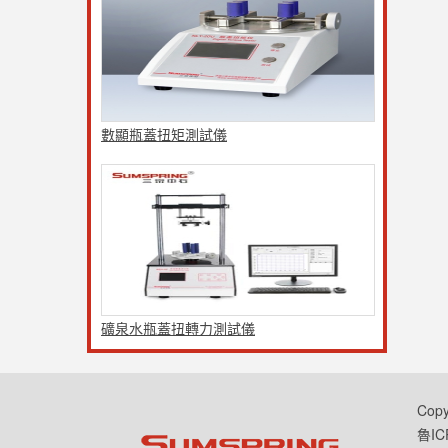
數顯瓶蓋扭矩測試儀
礦泉水瓶蓋扭轉力測試儀
Cop
魯IC