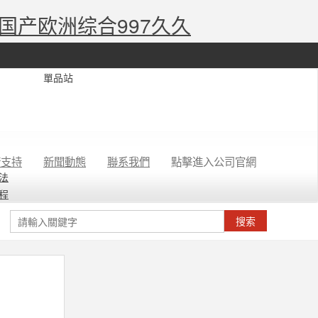
国产欧洲综合997久久
單品站
術支持
新聞動態
聯系我們
點擊進入公司官網
法
程