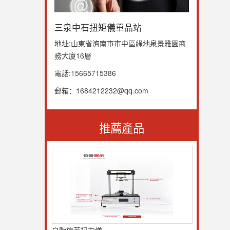
三泉中石扭矩儀單品站
地址:山東省濟南市市中區綠地泉景雅園商
務大廈16層
電話:15665715386
郵箱：1684212232@qq.com
推薦產品
自動旋蓋扭力儀