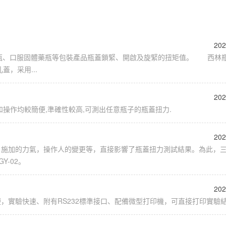
202
林瓶、口服固體藥瓶等包裝產品瓶蓋鎖緊、開啟及旋緊的扭矩值。 西林
，采用...
202
操作均較簡便,準確性較高,可測出任意瓶子的瓶蓋扭力.
202
，施加的力氣，操作人的變更等，直接影響了瓶蓋扭力測試結果。為此，
-02。
202
，實驗快速、附有RS232標準接口、配備微型打印機，可直接打印實驗