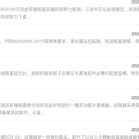
202
XGY-02可完成多種瓶裝容器的扭矩力檢測。三泉中石在此提醒您，檢測
扭矩力下產...
202
876、YBB00052005-2015等標準要求，適合藥品包裝瓶、防盜瓶蓋鎖緊
202
儀或瓶蓋扭力計，是飲料廠和瓶子企業在生產過程中必備的配套設備，特
202
和測試各種瓶蓋開合扭矩而設計制造的一種多功能計量儀器，該儀器采用
專業測試軟件，可直...
202
儀XGY-03，該儀器是一款專利產品，取代了以往人手轉動瓶蓋開啟或鎖