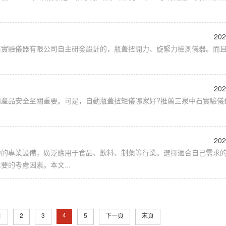
202
石實驗儀器有限公司自主研發設計的，瓶蓋扭開力、旋緊力檢測儀器。而
202
產品安全至關重要。可是，自動瓶蓋扭矩儀哪家好?推薦三泉中石實驗儀
202
力的專業設備，廣泛應用于食品、飲料、制藥等行業。選擇適合自己需求
的考慮因素。本文...
4
1
2
3
5
下一頁
末頁